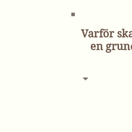
Varför sk
en grun
Grundkursen vänder sig
tidigare gått någon va