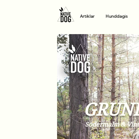
Artiklar
Hunddagis
GRUN
Södermalm & Vint