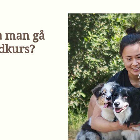
a man gå
dkurs?
 till er som inte
lpkurs hos oss.