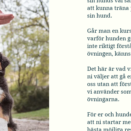
sin hunds val sa
att kunna träna
sin hund.
Går man en kurs 
varför hunden g
inte riktigt förs
övningen, känns 
Det här är vad v
ni väljer att gå
oss utan att för
vi använder som
övningarna.
För er och hunde
att ni startar me
bästa möjliga re