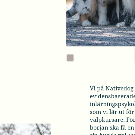
t ta denna
ppar på en
n vardagslydnad.
å tillfällen och
för att kunna
ardagen men också
 av hundsporter.
 allt!
Vi på Nativedog
evidensbaserade
inlärningspsykol
som vi lär ut för
valpkursare. Fö
början ska få en