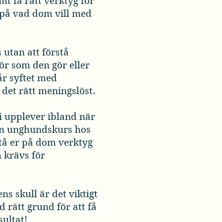
mt få rätt verktyg för
 på vad dom vill med
utan att förstå
ör som den gör eller
tår syftet med
det rätt meningslöst.
i upplever ibland när
 en unghundskurs hos
stå er på dom verktyg
 krävs för
ns skull är det viktigt
d rätt grund för att få
sultat!