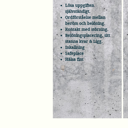
Lösa uppgiften
självständigt.
Ordförståelse mellan
beröm och belöning.
Kontakt med störning.
Belöningsplacering, sitt
stanna kvar & Ligg.
Inkallning
Safeplace
Hälsa fint