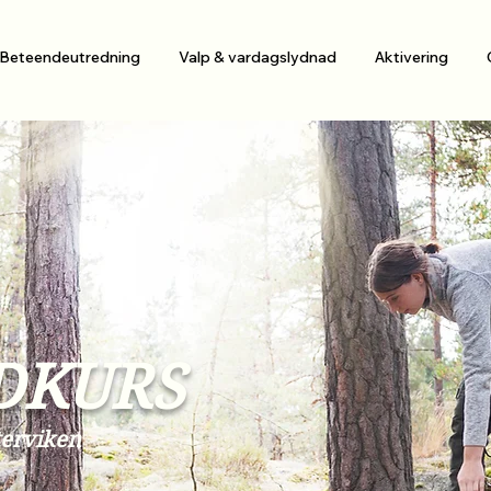
Beteendeutredning
Valp & vardagslydnad
Aktivering
DKURS
erviken