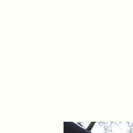
Vi rekomenderar er at
grundkurs innan ni ho
unghundskurs eller e
Den här kursen är på tv
ska ge er rätt verktyg 
träna vidare både i v
om ni är intresserade
Grunden är grunden till