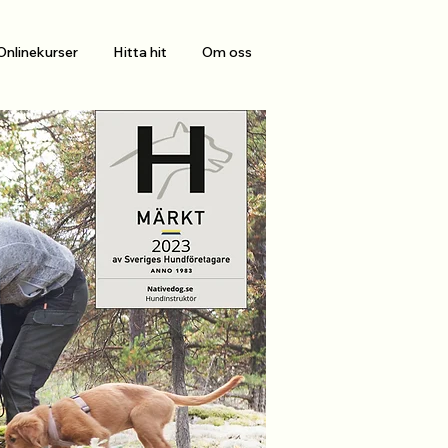
Onlinekurser
Hitta hit
Om oss