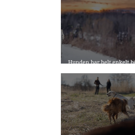
Hunden har helt enkelt bö
vuxen - 2 års paniken