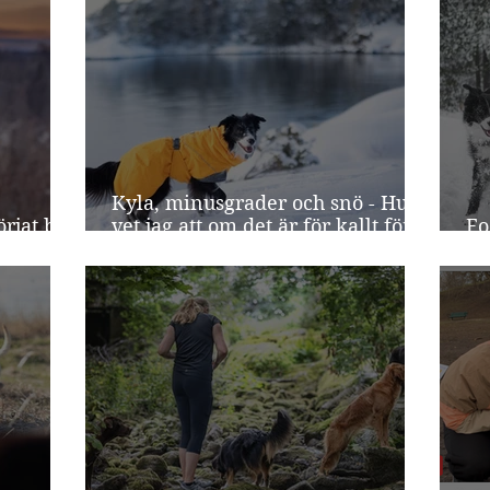
Kyla, minusgrader och snö - Hur
rjat bli
vet jag att om det är för kallt för
Fo
min hund?
be