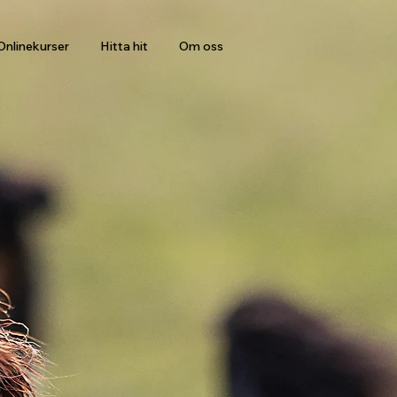
Onlinekurser
Hitta hit
Om oss