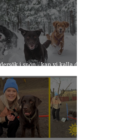
dersök i snön - kan vi kalla det
rikning?