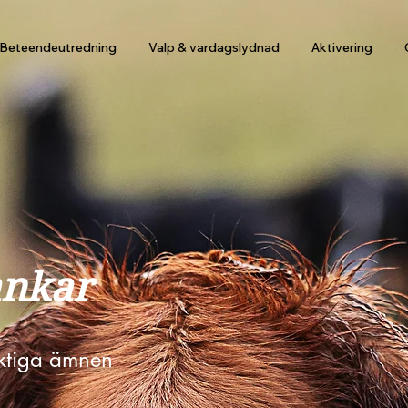
Beteendeutredning
Valp & vardagslydnad
Aktivering
ankar
viktiga ämnen