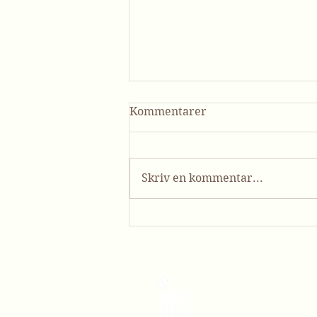
Kommentarer
Skriv en kommentar...
Hunden har helt enkelt
börjat bli vuxen - 2 års
paniken