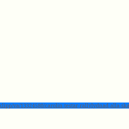
klipp/va/13324580/carolin-testar-rallylydnad-alla-s