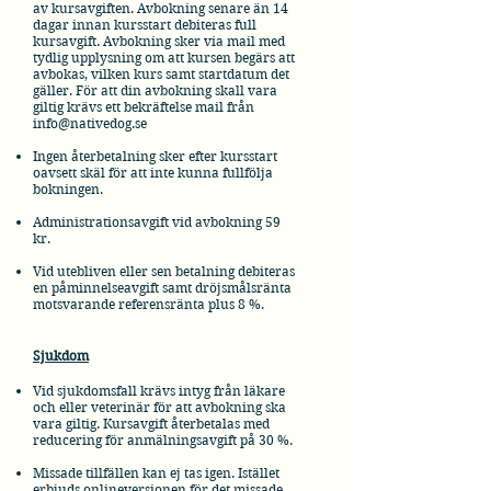
av kursavgiften. Avbokning senare än 14
dagar innan kursstart debiteras full
kursavgift. Avbokning sker via mail med
tydlig upplysning om att kursen begärs att
avbokas, vilken kurs samt startdatum det
gäller. För att din avbokning skall vara
giltig krävs ett bekräftelse mail från
info@nativedog.se
Ingen återbetalning sker efter kursstart
oavsett skäl för att inte kunna fullfölja
bokningen.
Administrationsavgift vid avbokning 59
kr.
Vid utebliven eller sen betalning debiteras
en påminnelseavgift samt dröjsmålsränta
motsvarande referensränta plus 8 %.
Sjukdom
Vid sjukdomsfall krävs intyg från läkare
och eller veterinär för att avbokning ska
vara giltig. Kursavgift återbetalas med
reducering för anmälningsavgift på 30 %.
Missade tillfällen kan ej tas igen. Istället
erbjuds onlineversionen för det missade