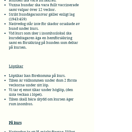
Hunden ska vara försäkrad.
Vuxna hundar ska vara fullt vaccinerade
samt valpar över 12 veckor.
Strikt hundägaransvar gäller enligt lag
(1943:459)
Nativedog står inte för skador orsakade av
hund under kurs.
Vid kurs som sker i inomhuslokal ska
kursdeltagaren äga en hemförsäkring
samt en försäkring på hunden som deltar
på kursen.
Löptikar
Löptikar kan förekomma på kurs.
Tiken är välkommen under dom 2 första
veckorna under sitt löp.
Vi tar ej emot
tikar
under höglöp, (den
sista veckan i löpet).
Tiken skall bära skydd om kursen äger
rum inomhus.
På kurs
Nativedog är ett H-märkt företag. Vilket