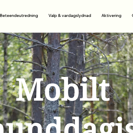
Beteendeutredning
Valp & vardagslydnad
Aktivering
Mobilt
hunddagi