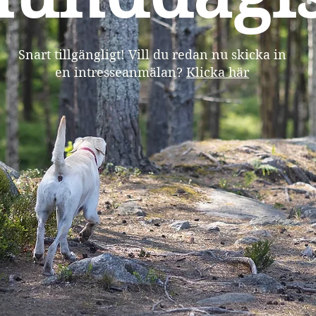
Snart tillgängligt! Vill du redan nu skicka in
en intresseanmälan?
Klicka här