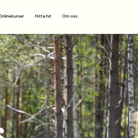
Onlinekurser
Hitta hit
Om oss
s