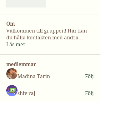
Like
Reply
Om
Välkommen till gruppen! Här kan
du hålla kontakten med andra
...
Läs mer
medlemmar
Madina Tarin
Följ
shiv raj
Följ
Christina Bodnar
Följ
lilycosk67
Följ
lilycosk67
Casey Ellis
Följ