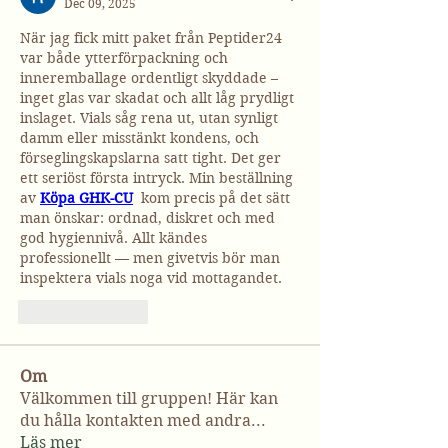
Dec 09, 2025
När jag fick mitt paket från Peptider24 
var både ytterförpackning och 
inneremballage ordentligt skyddade – 
inget glas var skadat och allt låg prydligt 
inslaget. Vials såg rena ut, utan synligt 
damm eller misstänkt kondens, och 
förseglingskapslarna satt tight. Det ger 
ett seriöst första intryck. Min beställning 
av 
Köpa GHK-CU
 kom precis på det sätt 
man önskar: ordnad, diskret och med 
god hygiennivå. Allt kändes 
professionellt — men givetvis bör man 
inspektera vials noga vid mottagandet.
Like
Reply
Om
Välkommen till gruppen! Här kan
du hålla kontakten med andra
...
Läs mer