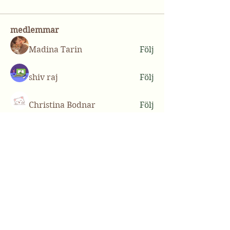
medlemmar
Madina Tarin
Följ
shiv raj
Följ
Christina Bodnar
Följ
lilycosk67
Följ
lilycosk67
Casey Ellis
Följ
Se alla medlemmar (50)