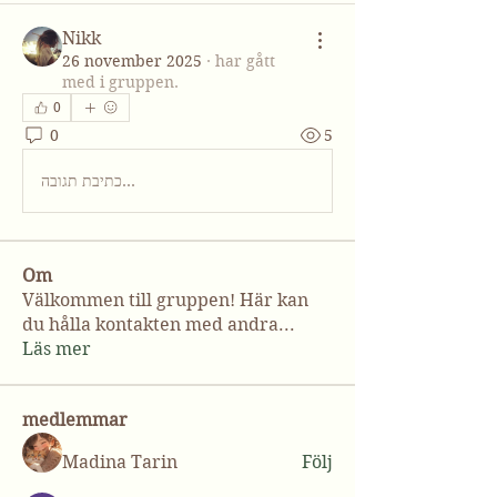
Nikk
26 november 2025
·
har gått
med i gruppen.
0
0
5
כתיבת תגובה...
Om
Välkommen till gruppen! Här kan
du hålla kontakten med andra
...
Läs mer
medlemmar
Madina Tarin
Följ