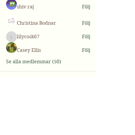
shiv raj
Följ
Christina Bodnar
Följ
lilycosk67
Följ
lilycosk67
Casey Ellis
Följ
Se alla medlemmar (50)
Support
Kontakta oss
Hitta hit
info@nativedog.se
Miranda