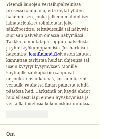
Yleensä lainojen vertailupalveluissa 
prosessi toimii niin, että täytät yhden 
hakemuksen, jonka jälkeen mahdolliset 
lainatarjoukset toimitetaan joko 
sähköpostitse, tekstiviestillä tai näkyvät 
suoraan palvelun omassa näkymässä. 
Tarkka toimintatapa riippuu palvelusta 
ja yhteistyökumppaneista. Jos harkitset 
hakemista 
loanfinland.fi
-sivuston kautta, 
kannattaa tarkistaa heidän ohjeensa tai 
usein kysytyt kysymykset. Monille 
käyttäjille sähköpostiin saapuvat 
tarjoukset ovat käteviä, koska niitä voi 
vertailla rauhassa ilman painetta tehdä 
päätöstä heti. Tärkeintä on käydä ehdot 
huolellisesti läpi ennen hyväksymistä ja 
vertailla todellisia kokonaiskustannuksia.
Gilla
Svara
Om