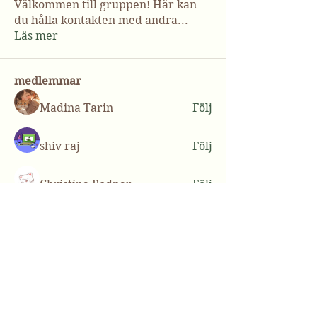
Välkommen till gruppen! Här kan
du hålla kontakten med andra
...
Läs mer
medlemmar
Madina Tarin
Följ
shiv raj
Följ
Christina Bodnar
Följ
lilycosk67
Följ
lilycosk67
Casey Ellis
Följ
Se alla medlemmar (50)