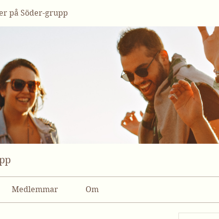
r på Söder-grupp
upp
Medlemmar
Om