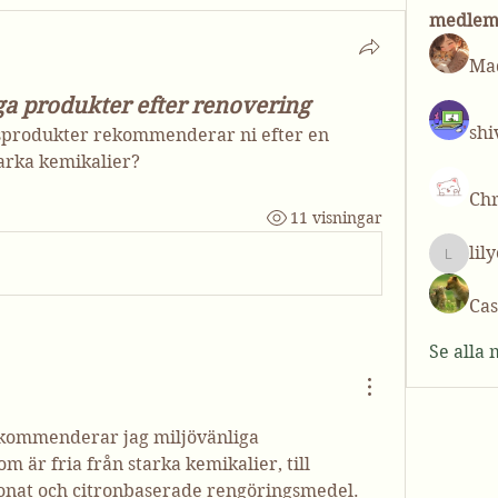
medle
Mad
ga produkter efter renovering
shi
sprodukter rekommenderar ni efter en 
tarka kemikalier?
Chr
11 visningar
lil
lilycos
Cas
Se alla
kommenderar jag miljövänliga 
 är fria från starka kemikalier, till 
onat och citronbaserade rengöringsmedel. 