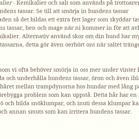
alier
 - Kemikalier och salt som används på trottoare
ndens tassar. Se till att smörja in hundens tassar 
en så det bildas ett extra fett lager som skyddar ta
s tassar, ben och mage när ni kommer in för att avl
ikalier. Alternativ använd skor om din hund har m
tassarna, detta gör även oerhört ont när saltet tränge
s som vi ofta behöver smörja in oss mer under vinter 
da och underhålla hundens tassar, öron och även ib
t håret mellan trampdynorna hos hundar med lång pä
 förebygga problem som kan uppstå. Detta hår har en 
nö och bilda snöklumpar, och inuti dessa klumpar ka
 och annan smuts som kan irritera hundens tassar.