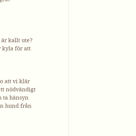
är kallt ute? 
kyla för att 
 att vi klär 
ett nödvändigt 
h ta hänsyn 
din hund från 