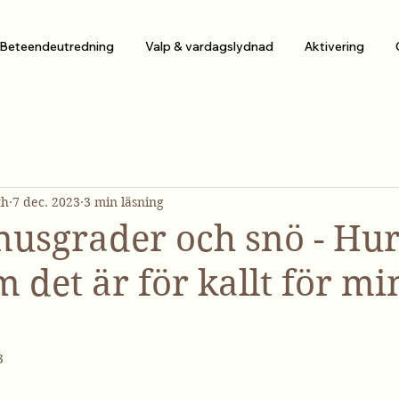
Beteendeutredning
Valp & vardagslydnad
Aktivering
th
7 dec. 2023
3 min läsning
nusgrader och snö - Hur
m det är för kallt för mi
3