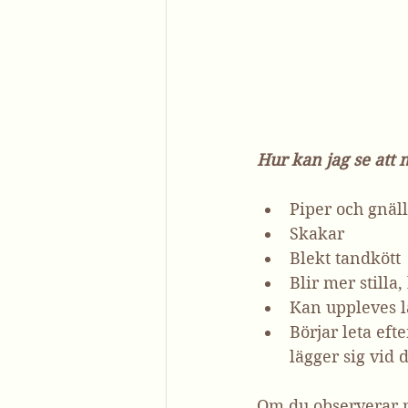
Hur kan jag se att
Piper och gnäl
Skakar
Blekt tandkött
Blir mer stilla,
Kan uppleves l
Börjar leta eft
lägger sig vid d
Om du observerar n