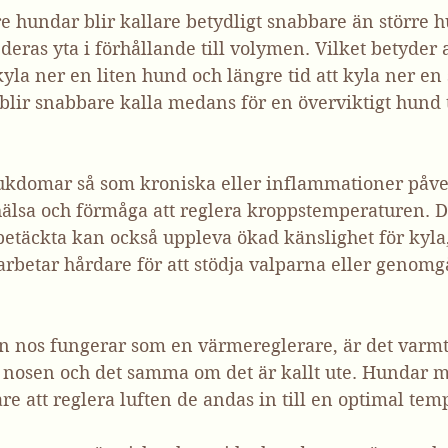
e hundar blir kallare betydligt snabbare än större h
deras yta i förhållande till volymen. Vilket betyder at
 kyla ner en liten hund och längre tid att kyla ner en
lir snabbare kalla medans för en överviktigt hund t
jukdomar så som kroniska eller inflammationer påv
älsa och förmåga att reglera kroppstemperaturen. D
betäckta kan också uppleva ökad känslighet för kyla
arbetar hårdare för att stödja valparna eller genom
n nos fungerar som en värmereglerare, är det varmt 
i nosen och det samma om det är kallt ute. Hundar m
re att reglera luften de andas in till en optimal tem