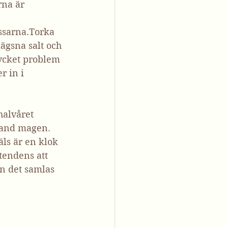
rna är 
ssarna.Torka 
ägsna salt och 
ycket problem 
r in i 
halvåret 
land magen. 
ls är en klok 
tendens att 
n det samlas 