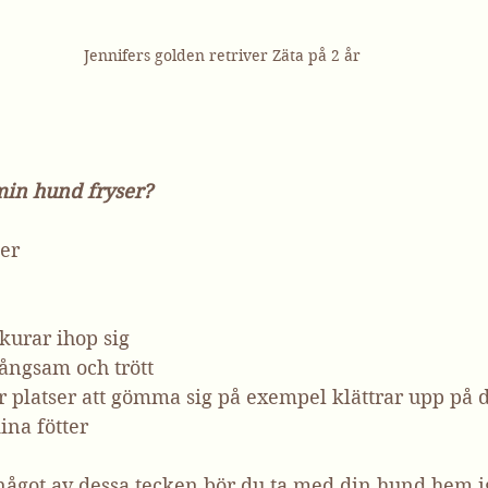
Jennifers golden retriver Zäta på 2 år
 min hund fryser?
ler
 kurar ihop sig
ångsam och trött
er platser att gömma sig på exempel klättrar upp på d
ina fötter
ågot av dessa tecken bör du ta med din hund hem i