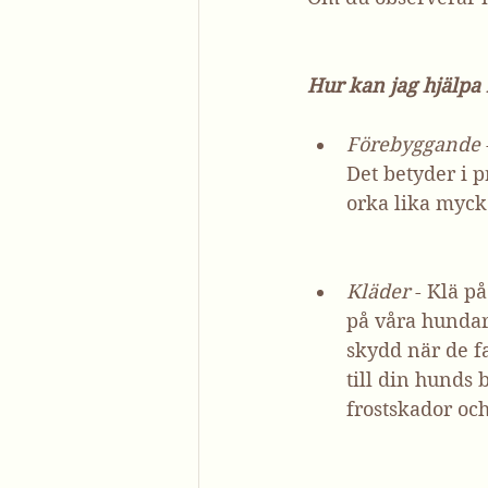
Hur kan jag hjälpa
Förebyggande
Det betyder i p
orka lika myck
Kläder
 - Klä p
på våra hundar 
skydd när de f
till din hunds 
frostskador oc