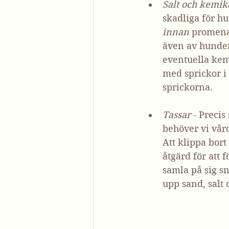
Salt och kemik
skadliga för hu
innan
 promenad
även av hunden
eventuella kem
med sprickor i 
sprickorna. 
Tassar
 - Preci
behöver vi vår
Att klippa bor
åtgärd för att
samla på sig s
upp sand, salt