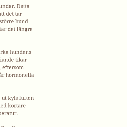
undar. Detta 
t det tar 
 större hund. 
ar det längre 
erka hundens 
iande tikar 
, eftersom 
går hormonella 
ut kyls luften 
ed kortare 
peratur. 