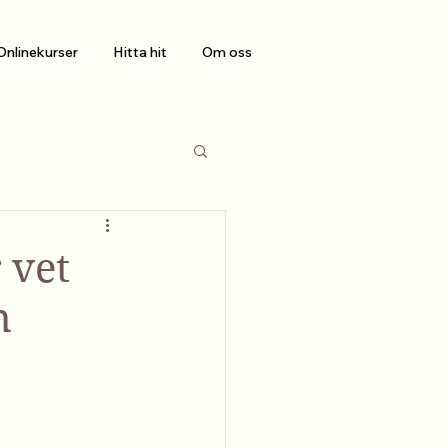
Onlinekurser
Hitta hit
Om oss
 vet
n