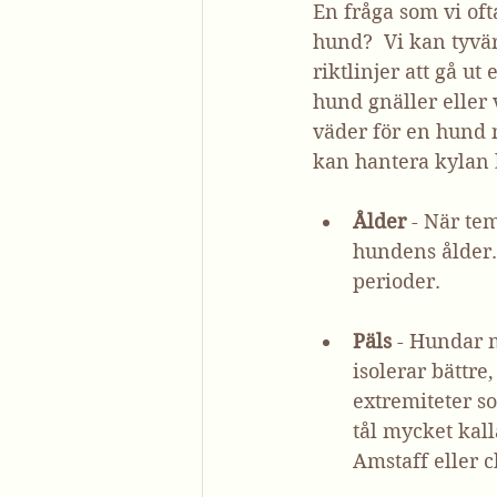
En fråga som vi ofta
hund?  Vi kan tyvä
riktlinjer att gå 
hund gnäller eller
väder för en hund 
kan hantera kylan 
Ålder
 - När te
hundens ålder.
perioder.
Päls
 - Hundar 
isolerar bättre
extremiteter s
tål mycket kal
Amstaff eller 