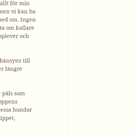
allt för min 
men vi kan ha 
med oss. Ingen 
ta om kallare 
pplever och 
änsyns till 
r längre 
 päls som 
roppens 
Dessa hundar 
ippet, 