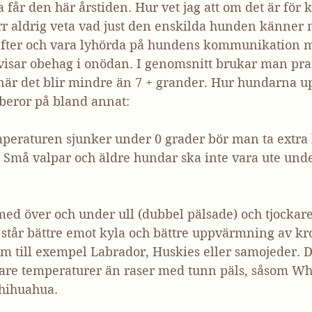
 får den här årstiden. Hur vet jag att om det är för k
rr aldrig veta vad just den enskilda hunden känner 
ut efter och vara lyhörda på hundens kommunikation 
 visar obehag i onödan. I genomsnitt brukar man pra
när det blir mindre än 7 + grander. Hur hundarna u
beror på bland annat:
mperaturen sjunker under 0 grader bör man ta extra h
 Små valpar och äldre hundar ska inte vara ute unde
med över och under ull (dubbel pälsade) och tjockare
, står bättre emot kyla och bättre uppvärmning av k
om till exempel Labrador, Huskies eller samojeder. 
lare temperaturer än raser med tunn päls, såsom Wh
chihuahua.